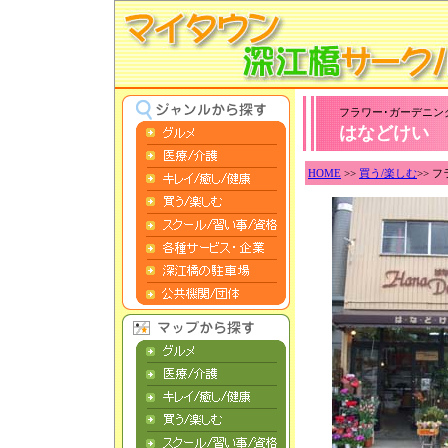
フラワー･ガーデニン
はなどけい
HOME
>>
買う/楽しむ
>> 