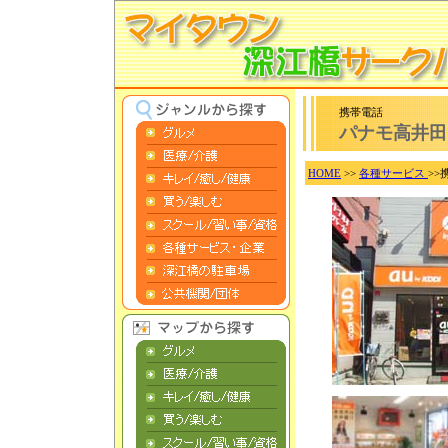
携帯電話
パナモ高井田
HOME
>>
各種サービス
>>